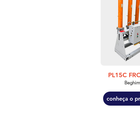
PL15C FR
​​Beghi
conheça o p