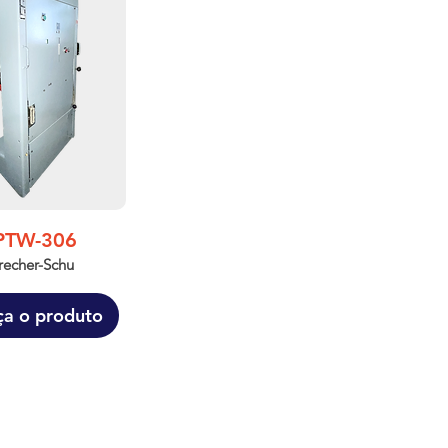
PTW-306
recher-Schu
ça o produto