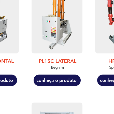
ONTAL
PL15C LATERAL
H
m
​​Beghim
Sp
roduto
conheça o produto
conhe