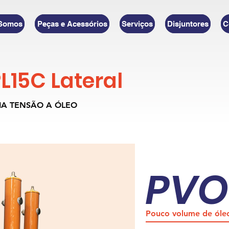
Somos
Peças e Acessórios
Serviços
Disjuntores
C
PL15C Lateral
IA TENSÃO A ÓLEO
PVO
Pouco volume de óle