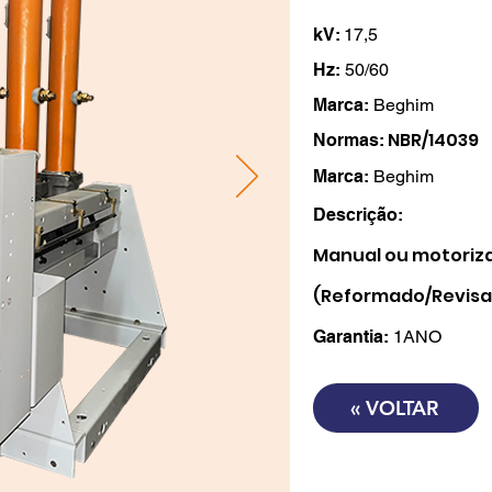
kV:
17,5
Hz:
50/60
Marca:
Beghim
NBR/14039
Normas:
Marca
:
Beghim
Descrição:
Manual ou motoriz
(Reformado/Revis
Garantia:
1ANO
« VOLTAR