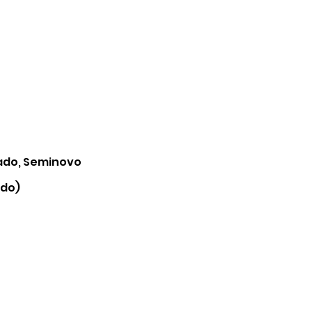
ado,
Seminovo
ado)